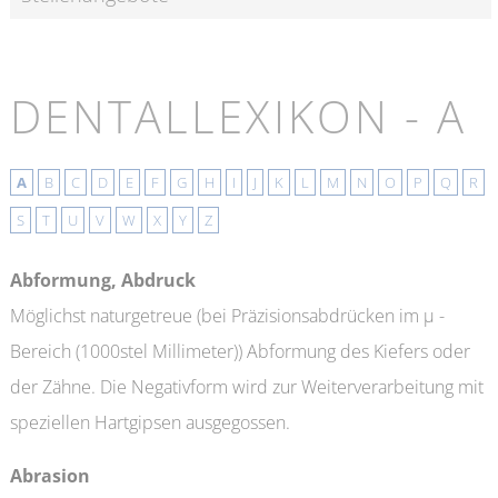
DENTALLEXIKON - A
A
B
C
D
E
F
G
H
I
J
K
L
M
N
O
P
Q
R
S
T
U
V
W
X
Y
Z
Abformung, Abdruck
Möglichst naturgetreue (bei Präzisionsabdrücken im µ -
Bereich (1000stel Millimeter)) Abformung des Kiefers oder
der Zähne. Die Negativform wird zur Weiterverarbeitung mit
speziellen Hartgipsen ausgegossen.
Abrasion