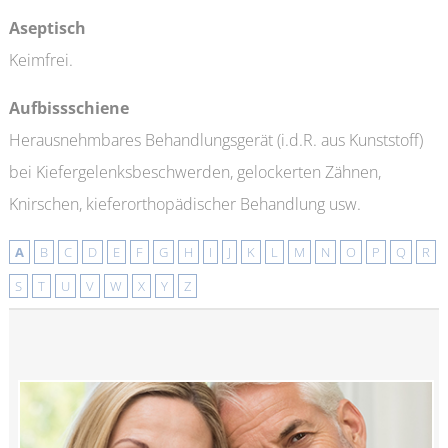
Aseptisch
Keimfrei.
Aufbissschiene
Herausnehmbares Behandlungsgerät (i.d.R. aus Kunststoff)
bei Kiefergelenksbeschwerden, gelockerten Zähnen,
Knirschen, kieferorthopädischer Behandlung usw.
A
B
C
D
E
F
G
H
I
J
K
L
M
N
O
P
Q
R
S
T
U
V
W
X
Y
Z